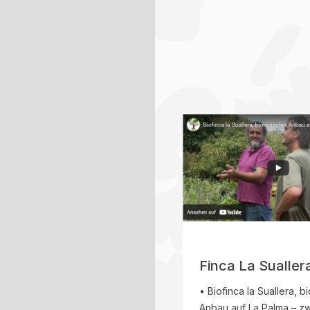
Finca La Sualler
• Biofinca la Suallera, b
Anbau auf La Palma – z