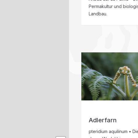
Permakultur und biolog
Landbau.
Adlerfarn
pteridium aquilinum • Di