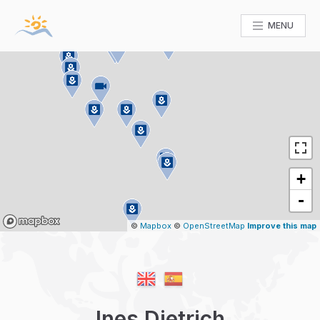
MENU
+
-
Mapbox
©
Mapbox
©
OpenStreetMap
Improve this map
Ines Dietrich