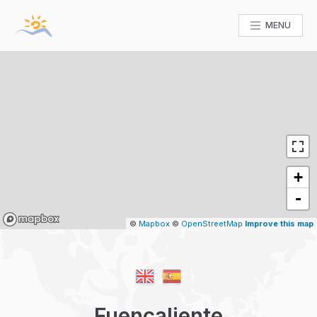
MENU
+
-
Mapbox
©
Mapbox
©
OpenStreetMap
Improve this map
Fuencaliente