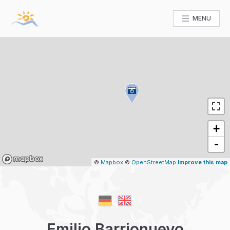
MENU
+
-
Mapbox
©
Mapbox
©
OpenStreetMap
Improve this map
Emilio Barrionuevo