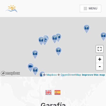
MENU
+
-
Mapbox
©
Mapbox
©
OpenStreetMap
Improve this map
Garafía